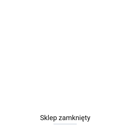
Róże z gipsówką BR-068-20-10 .... wybór koloru i ilości róż.
125.00
Sklep zamknięty