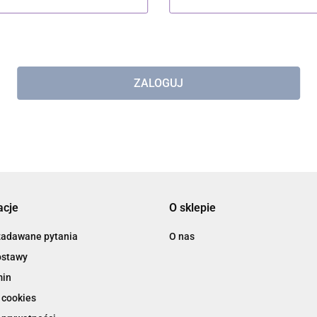
ZALOGUJ
acje
O sklepie
zadawane pytania
O nas
ostawy
min
 cookies