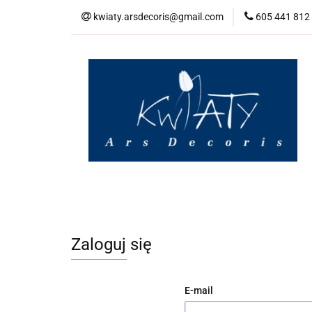
kwiaty.arsdecoris@gmail.com
605 441 812
Wybierz kwiaty (Ch
Koszt dostawy (Cost
Wybierz kwiaty (Choose flowers)
Kontakt
Zaloguj się
E-mail