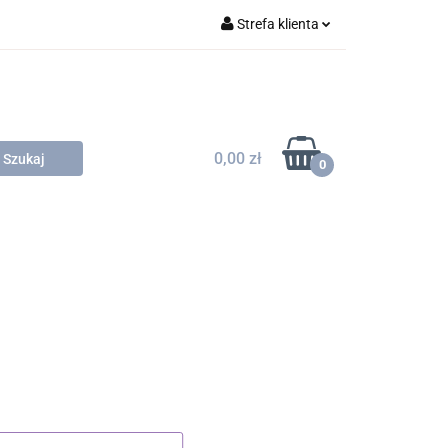
Strefa klienta
)
Zaloguj się
Zarejestruj się
Dodaj zgłoszenie
0,00 zł
0
f delivery)