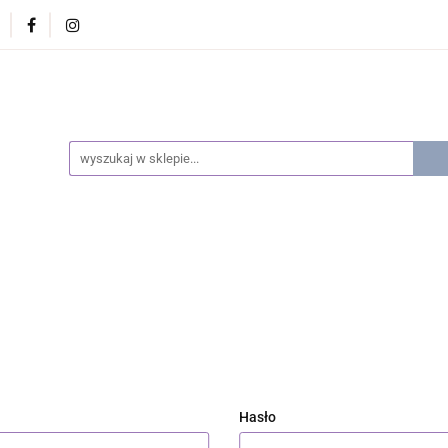
oose flowers)
Kontakt (Contact)
Płatności (Payments
 of delivery)
 (Contact)
Płatności (Payments)
Koszt dostawy (Cost o
Hasło