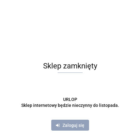
dostawy"
* Czy sami wykonujecie bukiety, czy jesteście tylko
pośrednikami?
Wszystkie bukiety wykonujemy sami. Dzięki temu nasze bukiety są
najtańsze lub w tej samej cenie klient otrzymuje więcej kwiatów,
bukiety są większe lub kwiaty dłuższe. 100% kwoty zapłaconej
przez klienta przeznaczamy na bukiet, ponieważ nie musimy dzielić
Sklep zamknięty
się pieniędzmi z żadną centralą. Klient ma możliwość kontaktu z
osobą realizującą zamówienie.
* Czy bukiety i kompozycje prezentowane na zdjęciach są waszym
dziełem?
URLOP
Sklep internetowy będzie nieczynny do listopada.
Tak, wszystkie pokazane na zdjęciach bukiety i kompozycje są
dziełem naszych florystów. My nie zamieszczamy zdjęć bukietów
kupionych w różnych agencjach, wykonanych w głównej mierze
Zaloguj się
przez grafika komputerowego.